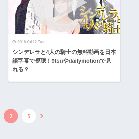
2018.06.12 Tue
シンデレラと4人の騎士の無料動画を日本
語字幕で視聴！9tsuやdailymotionで見
れる？
2
3