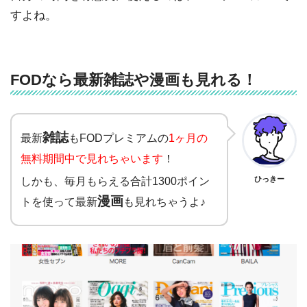
すよね。
FODなら最新雑誌や漫画も見れる！
雑誌
最新
もFODプレミアムの
1ヶ月の
無料期間中で見れちゃいます
！
しかも、毎月もらえる合計1300ポイン
ひっきー
漫画
トを使って最新
も見れちゃうよ♪