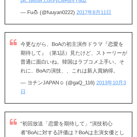
pic.twitter.com/yLwRBVY8d2
— Fu🍮 (@fuuyan0222)
2017年8月11日
今更ながら、BoAの初主演作ドラマ『恋愛を
期待して』（第1話）見たけど、ストーリーが
普通に面白いね。韓国はラブコメ上手い。そ
れに、BoAの演技、、これは新人賞納得。
— ヨチンJAPAN☺︎ (@gaQ_116)
2013年10月3
日
“初回放送「恋愛を期待して」“演技初心
者”BoAに対する評価は？BoAは主演女優とし