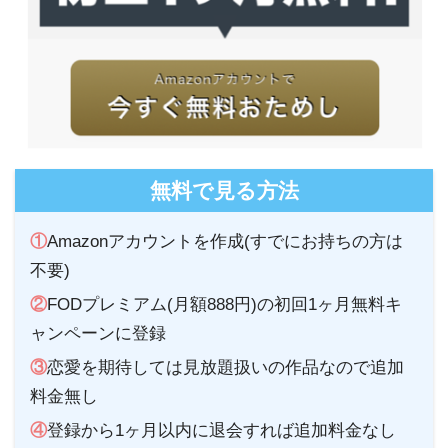
無料で見る方法
①
Amazonアカウントを作成(すでにお持ちの方は
不要)
②
FODプレミアム(月額888円)の初回1ヶ月無料キ
ャンペーンに登録
③
恋愛を期待しては見放題扱いの作品なので追加
料金無し
④
登録から1ヶ月以内に退会すれば追加料金なし