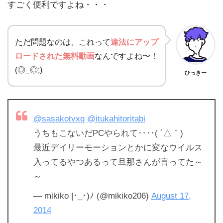
すごく便利ですよね・・・
ただ問題なのは、これって
違法にアップ
ロードされた無料動画
なんですよね〜！
(◎_◎;)
ひっきー
@sasakotvxq
@itukahitoritabi
うちもこないだPCやられて‥‥( ´△｀)
最近デイリーモーションとかに変なウイルス
入ってるやつあるって旦那さんが言ってた～
～
— mikiko |･_･)ﾉ (@mikiko206)
August 17,
2014