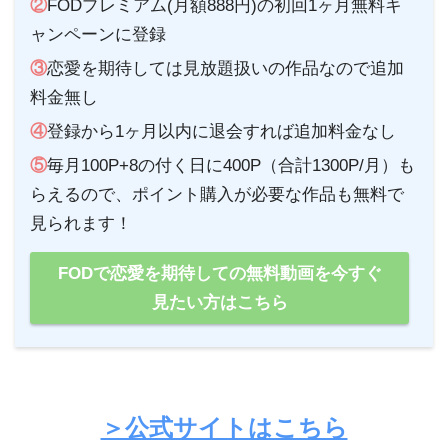
②
FODプレミアム(月額888円)の初回1ヶ月無料キ
ャンペーンに登録
③
恋愛を期待しては見放題扱いの作品なので追加
料金無し
④
登録から1ヶ月以内に退会すれば追加料金なし
⑤
毎月100P+8の付く日に400P（合計1300P/月）も
らえるので、ポイント購入が必要な作品も無料で
見られます！
FODで恋愛を期待しての無料動画を今すぐ
見たい方はこちら
＞公式サイトはこちら