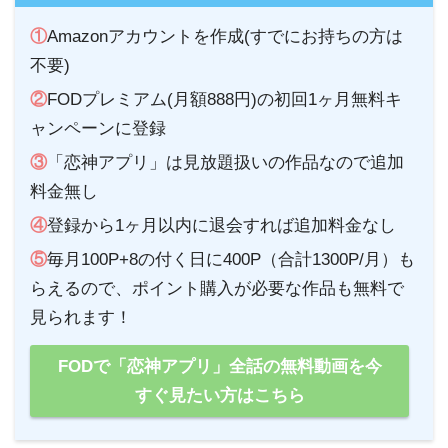
①
Amazonアカウントを作成(すでにお持ちの方は
不要)
②
FODプレミアム(月額888円)の初回1ヶ月無料キ
ャンペーンに登録
③
「恋神アプリ」は見放題扱いの作品なので追加
料金無し
④
登録から1ヶ月以内に退会すれば追加料金なし
⑤
毎月100P+8の付く日に400P（合計1300P/月）も
らえるので、ポイント購入が必要な作品も無料で
見られます！
FODで「恋神アプリ」全話の無料動画を今
すぐ見たい方はこちら