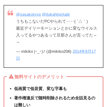
@sasakotvxq
@itukahitoritabi
うちもこないだPCやられて‥‥( ´△｀)
最近デイリーモーションとかに変なウイルス
入ってるやつあるって旦那さんが言ってた～
～
— mikiko |･_･)ﾉ (@mikiko206)
2014年8月17
日
無料サイトのデメリット
低画質で低音質、変な字幕も
著作権違反で随時削除されるため全話見るの
は難しい