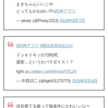
まきちゃんいいこや
とってもかわゆい💛
#恋神アプリ
— peaty (@Peaty1013)
2018年8月7日
#恋神アプリ
#朝比奈彩
#ほのか
ドッキドキッの72時間、
濃密…というかパラダイス！？
light
pic.twitter.com/Wxxq7V7L2V
— 中西功二 (@light31273775)
2018年8月4日
浴衣着てる娘って無条件にかわいぃなー