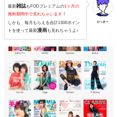
雑誌
最新
もFODプレミアムの
1ヶ月の
無料期間中で見れちゃいます
！
しかも、毎月もらえる合計1300ポイン
ひっきー
漫画
トを使って最新
も見れちゃうよ♪