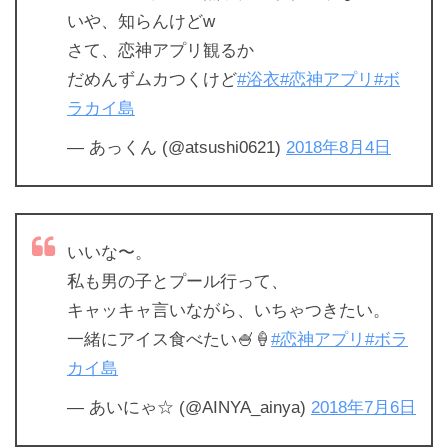
いや、知らんけどw
さて、恋神アプリ観るか
だめんずムカつくけど
#浴衣
#恋神アプリ
#ボ
ラカイ島
— あっくん (@atsushi0621)
2018年8月4日
いいな〜。
私も男の子とプール行って、
キャッキャ言いながら、いちゃつきたい。
一緒にアイス食べたい🍧🍦
#恋神アプリ
#ボラ
カイ島
— あいにゃ☆ (@AINYA_ainya)
2018年7月6日