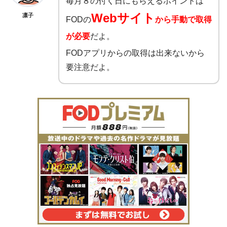
毎月８の付く日にもらえるポイントは
Webサイト
凛子
FODの
から手動で取得
が必要
だよ。
FODアプリからの取得は出来ないから
要注意だよ。