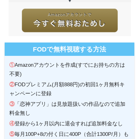
FODで無料視聴する方法
①
Amazonアカウントを作成(すでにお持ちの方は
不要)
②
FODプレミアム(月額888円)の初回1ヶ月無料キ
ャンペーンに登録
③
「恋神アプリ」は見放題扱いの作品なので追加
料金無し
④
登録から1ヶ月以内に退会すれば追加料金なし
⑤
毎月100P+8の付く日に400P（合計1300P/月）も