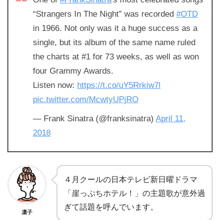
“Strangers In The Night” was recorded
#OTD
in 1966. Not only was it a huge success as a
single, but its album of the same name ruled
the charts at #1 for 73 weeks, as well as won
four Grammy Awards.
Listen now:
https://t.co/uY5Rrkiw7l
pic.twitter.com/McwtyUPjRO
— Frank Sinatra (@franksinatra)
April 11,
2018
４月クールの日本テレビ新日曜ドラマ
「崖っぷちホテル！」の主題歌が意外過
ぎて話題を呼んでいます。
凛子