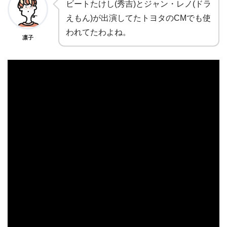
ビートたけし(秀吉)とジャン・レノ(ドラ
えもん)が出演してたトヨタのCMでも使
われてたわよね。
凛子