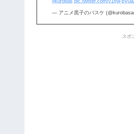
#kurobas
pic.twitter.com/v1fNFbV0a
— アニメ黒子のバスケ (@kurobasan
スポ