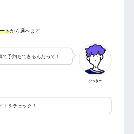
シート
から選べます
着で予約もできるんだって！
ひっきー
イト
をチェック！