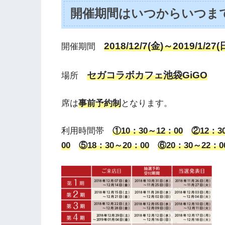
開催期間はいつからいつま
2018/12/7(金)～2019/1/27(
開催期間
セガコラボカフェ池袋GiGO
場所
席は
事前予約制
となります。
利用時間帯
①10：30～12：00
②12：3
00
⑤18：30～20：00
⑥20：30～22：0