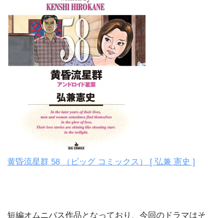
黄昏流星群 58 （ビッグ コミックス） [ 弘兼 憲史 ]
短編オムニバス作品となっており、今回のドラマはそ