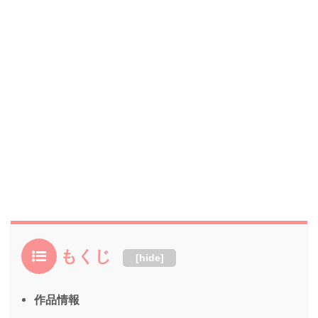
もくじ
[
hide
]
作品情報