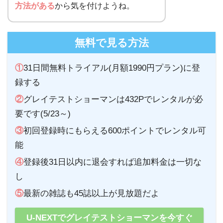
方法がある
から気を付けようね。
無料で見る方法
①
31日間無料トライアル(月額1990円プラン)に登
録する
②
グレイテストショーマンは432Pでレンタルが必
要です(5/23～)
③
初回登録時にもらえる600ポイントでレンタル可
能
④
登録後31日以内に退会すれば追加料金は一切な
し
⑤
最新の雑誌も45誌以上が見放題だよ
U-NEXTでグレイテストショーマンを今すぐ