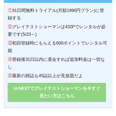
①
31日間無料トライアル(月額1990円プラン)に登
録する
②
グレイテストショーマンは432Pでレンタルが必
要です(5/23～)
③
初回登録時にもらえる600ポイントでレンタル可
能
④
登録後31日以内に退会すれば追加料金は一切な
し
⑤
最新の雑誌も45誌以上が見放題だよ
U-NEXTでグレイテストショーマンを今すぐ
見たい方はこちら