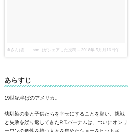
≛さん(@___.stm_)がシェアした投稿
–
2018年 5月月16日午前1時51分PDT
あらすじ
19世紀半ばのアメリカ。
幼馴染の妻と子供たちを幸せにすることを願い、挑戦
と失敗を繰り返してきたP.T.バーナムは、ついにオンリ
ーワンの個性を持つ人々を集めたショーをヒットさ