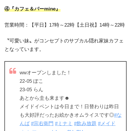
④『カフェ＆バーmine』
営業時間：【平日】17時～22時【土日祝】14時～22時
〝可愛い妹〟がコンセプトのサブカル隠れ家妹カフェ
となっています。
wwオープンしました！
22-05 ぽこ
23-05 らん
あとから圭も来ます☻
メイドイベントは今日まで！日替わりは昨日
も大好評だったお絵かきオムライスです◎
#な
んば
#宗右衛門
#ミナミ
#飲み放題
#メイド