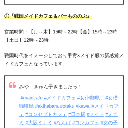
①『戦国メイドカフェ＆バーもののぷ』
営業時間：【月～木】15時～22時【金】15時～23時
【土日】12時～23時
戦国時代をイメージしており甲冑×メイド服の新感覚メ
イドカフェとなっています。
みや、きゅん子きましたっ！
#maidcafe
#メイドカフェ
#女仆咖啡厅
#女僕
咖啡廳
#akihabara
#otaku
#kawaii
#メイドカフ
ェ
#コンセプトカフェ
#日本橋
#メイド
#ミナ
ミ
#大阪ミナミ
#なんば
#コンカフェ
#女の子