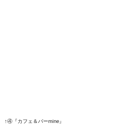
↑④『カフェ＆バーmine』