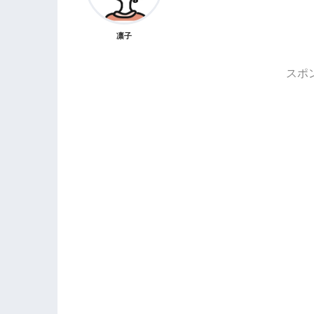
凛子
スポ