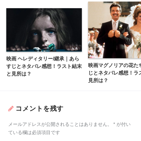
映画 ヘレディタリー/継承｜あら
映画マグノリアの花た
すじとネタバレ感想！ラスト結末
じとネタバレ感想！ラ
と見所は？
見所は？
コメントを残す
メールアドレスが公開されることはありません。
*
が付い
ている欄は必須項目です