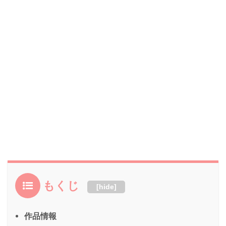
もくじ
[
hide
]
作品情報