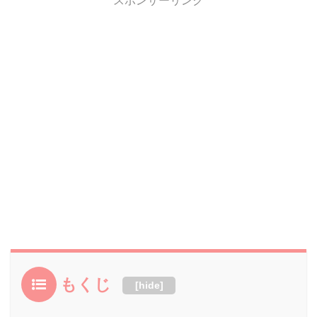
スポンサーリンク
もくじ
[
hide
]