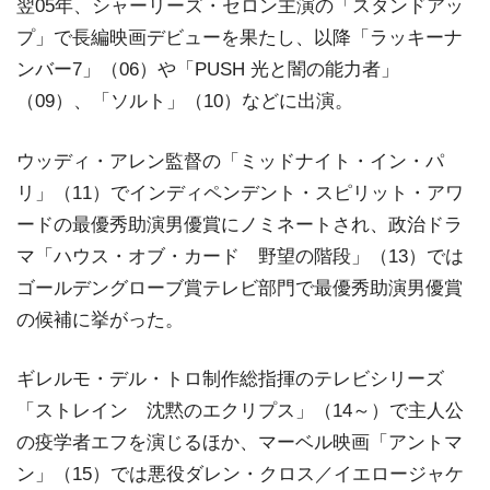
翌05年、シャーリーズ・セロン主演の「スタンドアッ
プ」で長編映画デビューを果たし、以降「ラッキーナ
ンバー7」（06）や「PUSH 光と闇の能力者」
（09）、「ソルト」（10）などに出演。
ウッディ・アレン監督の「ミッドナイト・イン・パ
リ」（11）でインディペンデント・スピリット・アワ
ードの最優秀助演男優賞にノミネートされ、政治ドラ
マ「ハウス・オブ・カード 野望の階段」（13）では
ゴールデングローブ賞テレビ部門で最優秀助演男優賞
の候補に挙がった。
ギレルモ・デル・トロ制作総指揮のテレビシリーズ
「ストレイン 沈黙のエクリプス」（14～）で主人公
の疫学者エフを演じるほか、マーベル映画「アントマ
ン」（15）では悪役ダレン・クロス／イエロージャケ